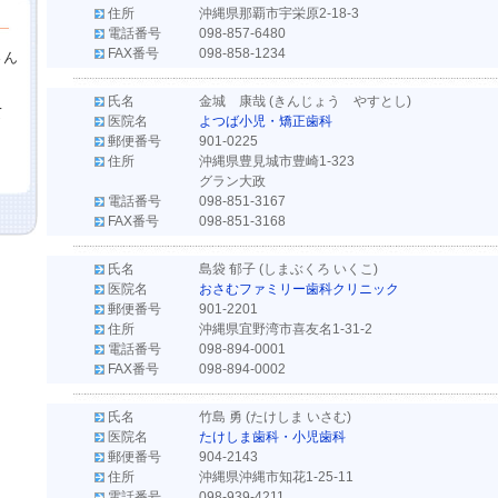
住所
沖縄県那覇市宇栄原2-18-3
電話番号
098-857-6480
FAX番号
098-858-1234
さん
氏名
金城 康哉 (きんじょう やすとし)
て
医院名
よつば小児・矯正歯科
郵便番号
901-0225
住所
沖縄県豊見城市豊崎1-323
グラン大政
電話番号
098-851-3167
FAX番号
098-851-3168
氏名
島袋 郁子 (しまぶくろ いくこ)
医院名
おさむファミリー歯科クリニック
郵便番号
901-2201
住所
沖縄県宜野湾市喜友名1-31-2
電話番号
098-894-0001
FAX番号
098-894-0002
氏名
竹島 勇 (たけしま いさむ)
医院名
たけしま歯科・小児歯科
郵便番号
904-2143
住所
沖縄県沖縄市知花1-25-11
電話番号
098-939-4211