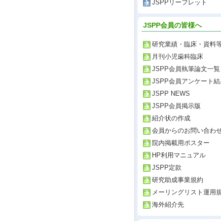
JSPPリーフレット
JSPP会員の皆様へ
研究業績・臨床・資料
月刊小児歯科臨床
JSPP会員執筆論文一覧
JSPP会員アンケート結
JSPP NEWS
JSPP会員掲示版
紹介状の作成
会員からのお問い合わ
院内掲載用ポスター
HP利用マニュアル
JSPP定款
研究助成事業規約
メーリングリスト運用
海外紹介先