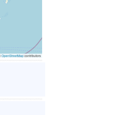
©
OpenStreetMap
contributors