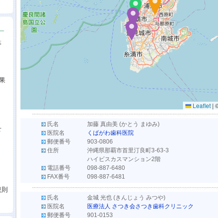
等
果
Leaflet
|
氏名
加藤 真由美 (かとう まゆみ)
せ
医院名
くばがわ歯科医院
郵便番号
903-0806
住所
沖縄県那覇市首里汀良町3-63-3
ハイビスカスマンション2階
電話番号
098-887-6480
FAX番号
098-887-6481
規則
氏名
金城 光也 (きんじょう みつや)
医院名
医療法人 さつき会さつき歯科クリニック
郵便番号
901-0153