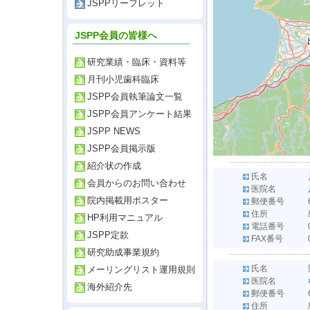
JSPPリーフレット
JSPP会員の皆様へ
研究業績・臨床・資料等
月刊小児歯科臨床
JSPP会員執筆論文一覧
JSPP会員アンケート結果
JSPP NEWS
JSPP会員掲示版
紹介状の作成
氏名
会員からのお問い合わせ
医院名
院内掲載用ポスター
郵便番号
住所
HP利用マニュアル
電話番号
JSPP定款
FAX番号
研究助成事業規約
氏名
メーリングリスト運用規則
医院名
海外紹介先
郵便番号
住所