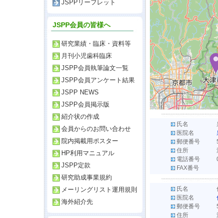
JSPPリーフレット
JSPP会員の皆様へ
研究業績・臨床・資料等
月刊小児歯科臨床
JSPP会員執筆論文一覧
JSPP会員アンケート結果
JSPP NEWS
JSPP会員掲示版
紹介状の作成
氏名
会員からのお問い合わせ
医院名
院内掲載用ポスター
郵便番号
住所
HP利用マニュアル
電話番号
JSPP定款
FAX番号
研究助成事業規約
氏名
メーリングリスト運用規則
医院名
海外紹介先
郵便番号
住所