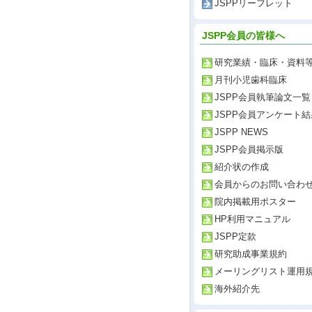
JSPPリーフレット
JSPP会員の皆様へ
研究業績・臨床・資料
月刊小児歯科臨床
JSPP会員執筆論文一覧
JSPP会員アンケート結
JSPP NEWS
JSPP会員掲示版
紹介状の作成
会員からのお問い合わ
院内掲載用ポスター
HP利用マニュアル
JSPP定款
研究助成事業規約
メーリングリスト運用
海外紹介先