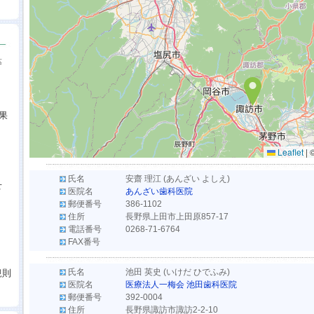
等
果
Leaflet
|
氏名
安齋 理江 (あんざい よしえ)
せ
医院名
あんざい歯科医院
郵便番号
386-1102
住所
長野県上田市上田原857-17
電話番号
0268-71-6764
FAX番号
氏名
池田 英史 (いけだ ひでふみ)
規則
医院名
医療法人一梅会 池田歯科医院
郵便番号
392-0004
住所
長野県諏訪市諏訪2-2-10