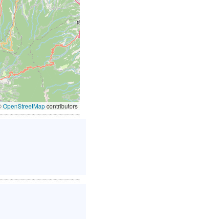
©
OpenStreetMap
contributors