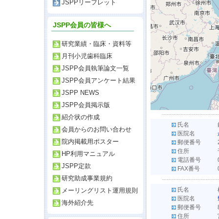
JSPPリーフレット
JSPP会員の皆様へ
研究業績・臨床・資料等
月刊小児歯科臨床
JSPP会員執筆論文一覧
JSPP会員アンケート結果
JSPP NEWS
JSPP会員掲示版
紹介状の作成
氏名
会員からのお問い合わせ
医院名
院内掲載用ポスター
郵便番号
住所
HP利用マニュアル
電話番号
JSPP定款
FAX番号
研究助成事業規約
氏名
メーリングリスト運用規則
医院名
海外紹介先
郵便番号
住所