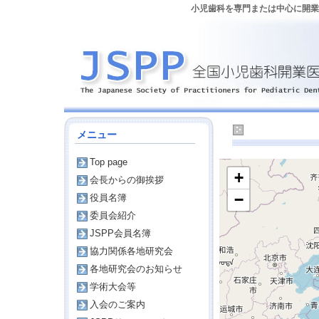
小児歯科を専門または中心に開業し
『か』で検
メニュー
Top page
+
会長からの御挨拶
−
役員名簿
委員会紹介
JSPP会員名簿
協力関係各地研究会
各地研究会のお知らせ
学術大会等
入会のご案内