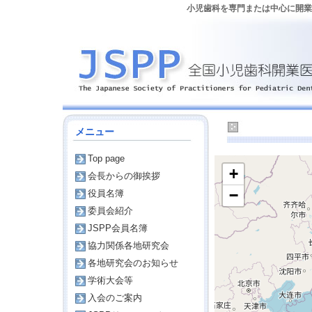
小児歯科を専門または中心に開業し
『み』で検
メニュー
Top page
+
会長からの御挨拶
−
役員名簿
委員会紹介
JSPP会員名簿
協力関係各地研究会
各地研究会のお知らせ
学術大会等
入会のご案内