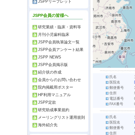
JSPPリーフレット
JSPP会員の皆様へ
研究業績・臨床・資料等
月刊小児歯科臨床
JSPP会員執筆論文一覧
JSPP会員アンケート結果
JSPP NEWS
JSPP会員掲示版
紹介状の作成
氏名
会員からのお問い合わせ
医院名
院内掲載用ポスター
郵便番号
住所
HP利用マニュアル
電話番号
JSPP定款
FAX番号
研究助成事業規約
氏名
メーリングリスト運用規則
医院名
海外紹介先
郵便番号
住所