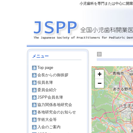
小児歯科を専門または中心に開業し
『て』で検
メニュー
Top page
+
会長からの御挨拶
−
役員名簿
委員会紹介
JSPP会員名簿
協力関係各地研究会
各地研究会のお知らせ
学術大会等
入会のご案内