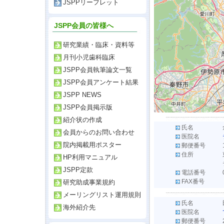
JSPPリーフレット
JSPP会員の皆様へ
研究業績・臨床・資料等
月刊小児歯科臨床
JSPP会員執筆論文一覧
JSPP会員アンケート結果
JSPP NEWS
JSPP会員掲示版
紹介状の作成
氏名
会員からのお問い合わせ
医院名
院内掲載用ポスター
郵便番号
住所
HP利用マニュアル
JSPP定款
電話番号
FAX番号
研究助成事業規約
メーリングリスト運用規則
氏名
海外紹介先
医院名
郵便番号